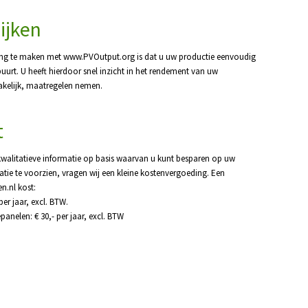
ijken
ng te maken met www.PVOutput.org is dat u uw productie eenvoudig
 buurt. U heeft hierdoor snel inzicht in het rendement van uw
akelijk, maatregelen nemen.
t
 kwalitatieve informatie op basis waarvan u kunt besparen op uw
tie te voorzien, vragen wij een kleine kostenvergoeding. Een
n.nl kost:
 per jaar, excl. BTW.
epanelen: € 30,- per jaar, excl. BTW
 bijna altijd anders dan wat u bij