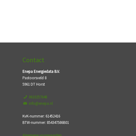
Contact
Enepa Energiedata B.V.
Pastoorsveld 8
5961 DT Horst
0610257648
info@enepa.nl
KvK-nummer: 61452416
BTW-nummer: 854347586B01
Algemene voorwaarden