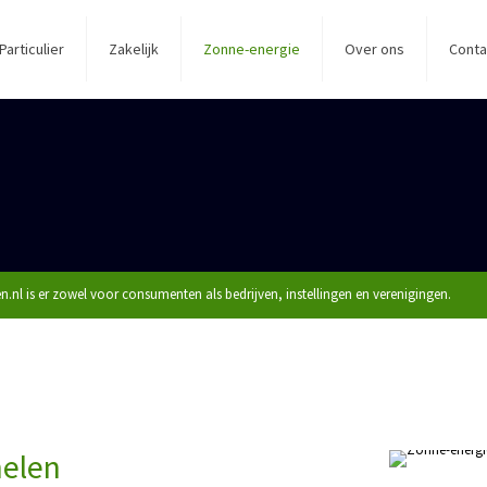
Particulier
Zakelijk
Zonne-energie
Over ons
Conta
.nl is er zowel voor consumenten als bedrijven, instellingen en verenigingen.
nelen