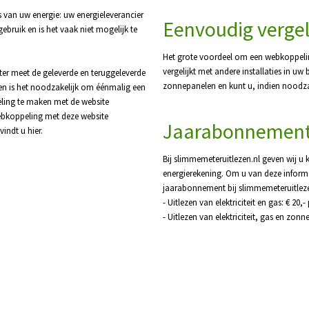
s van uw energie: uw energieleverancier
Eenvoudig vergel
bruik en is het vaak niet mogelijk te
Het grote voordeel om een webkoppeli
vergelijkt met andere installaties in uw
ter meet de geleverde en teruggeleverde
zonnepanelen en kunt u, indien noodz
en is het noodzakelijk om éénmalig een
eling te maken met de website
bkoppeling met deze website
Jaarabonnemen
indt u hier.
Bij slimmemeteruitlezen.nl geven wij u
energierekening. Om u van deze informa
jaarabonnement bij slimmemeteruitleze
- Uitlezen van elektriciteit en gas: € 20,-
- Uitlezen van elektriciteit, gas en zonn
an de zonnestroominstallatie wordt weergegeven is