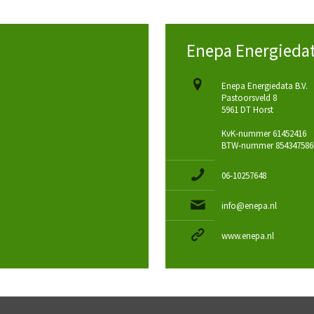
Enepa Energiedat
Enepa Energiedata B.V.
Pastoorsveld 8
5961 DT Horst
KvK-nummer 61452416
BTW-nummer 854347586
06-10257648
info@enepa.nl
www.enepa.nl