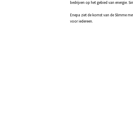
bedrijven op het gebied van energie. Sin
Enepa ziet de komst van de Slimme met
voor iedereen.
dig om te kunnen leven. Maar er is 
en van energie. Meer besparing is na
rtemonnee maar ook voor het milie
André Derksen, eigenaar slimmemeteruitlezen.nl