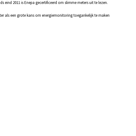
ds eind 2011 is Enepa gecertificeerd om slimme meters uit te lezen.
er als een grote kans om energiemonitoring toegankelijk te maken
nog veel te behalen in
tuurlijk goed voor de
u.”