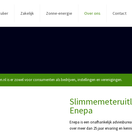
culier
Zakelijk
Zonne-energie
Over ons
Contact
.nl is er zowel voor consumenten als bedrijven, instellingen en verenigingen.
Slimmemeteruitlez
Enepa
Enepa is een onafhankelijk adviesburea
over meer dan 25 jaar ervaring en kenni