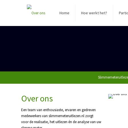
Home
Hoe werkt het?
Parti
Slimmemeteruitlezen
Over ons
Een team van enthousiaste, ervaren en gedreven
medewerkers van slimmemeteruitlezen.nl zorgt
voor de realisatie, het uitlezen én de analyse van uw
slimme meter.