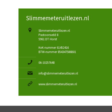
Slimmemeteruitlezen.nl
Slimmemeteruitlezen.nl
Pastoorsveld 8
5961 DT Horst
KvK-nummer 61452416
BTW-nummer 854347586B01
06-10257648
info@slimmemeteruitlezen.nl
www.slimmemeteruitlezen.nl