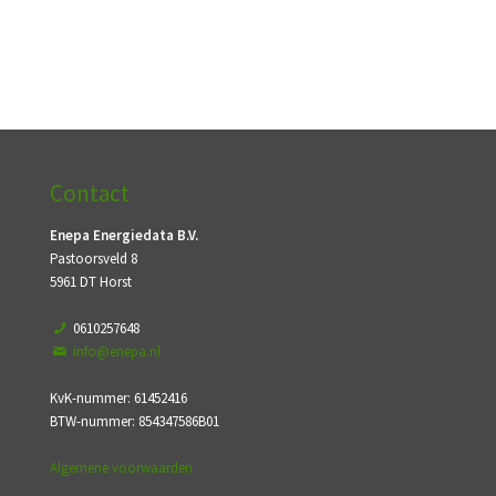
Contact
Enepa Energiedata B.V.
Pastoorsveld 8
5961 DT Horst
0610257648
info@enepa.nl
KvK-nummer: 61452416
BTW-nummer: 854347586B01
Algemene voorwaarden