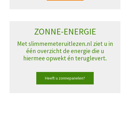
ZONNE-ENERGIE
Met slimmemeteruitlezen.nl ziet u in
één overzicht de energie die u
hiermee opwekt én teruglevert.
Heeft u zonnepanelen?
“Ik kan mijn energieverbruik per dag op
mijn computer en mobiele telefoon