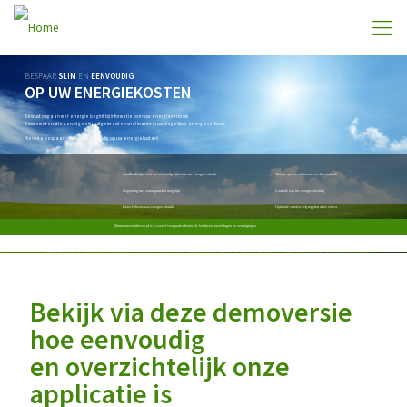
BESPAAR
SLIM
EN
EENVOUDIG
OP UW ENERGIEKOSTEN
Bewust omgaan met energie begint bij informatie over uw energieverbruik.
Slimmemeteruitlezen.nl geeft u uitgebreid en snel inzicht in uw dagelijkse energieverbruik.
Hiermee bespaart u slim en eenvoudig op uw energiekosten!
Onafhankelijk, snel en eenvoudig inzicht in uw energieverbruik
Slimme tips en adviezen over het verbruik
Koppeling met zonnepanelen mogelijk
Controle van uw energierekening
Beter beheersbaar energieverbruik
Optimale service: wij regelen alles voor u
Slimme tips en adviezen over het verbruik
Onafhankelijk, snel en eenvoudig inzicht in uw energieverbruik
Slimmemeteruitlezen.nl is er zowel voor particulieren als bedrijven, instellingen en verenigingen.
Controle van uw energierekening
Koppeling met zonnepanelen mogelijk
Optimale service: wij regelen alles voor u
Beter beheersbaar energieverbruik
Bekijk via deze demoversie
hoe eenvoudig
en overzichtelijk onze
applicatie is
.