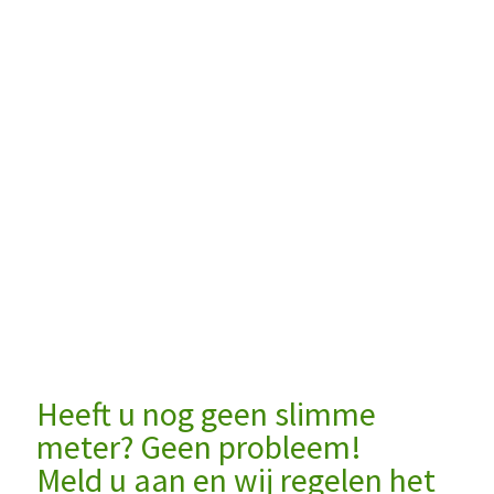
opvragen in kilowatturen, kubieke meters
en euro’s. Het effect van een lampje aan-
of uitschakelen zie je een dag later
meteen terug. Ook sluimerverbruik wordt
in één oogopslag duidelijk. Het helpt om
precies te weten wat je verbruikt en geeft
de kans om dit verbruik terug te dringen.
Het geeft mij het gevoel de energiekosten
zelf in de hand te hebben. Ik vind het
ideaal.”
Heeft u nog geen slimme
meter? Geen probleem!
Meld u aan en wij regelen het